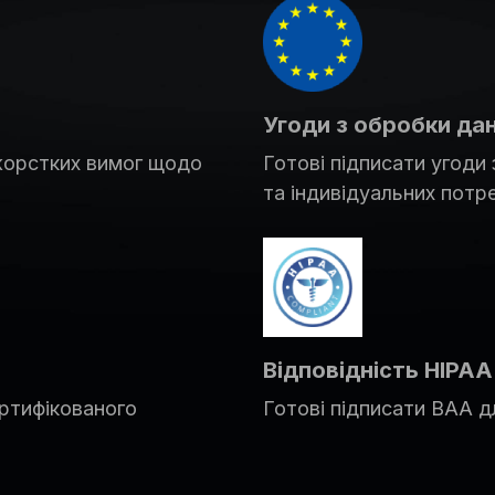
Угоди з обробки да
жорстких вимог щодо
Готові підписати угоди
та індивідуальних потре
Відповідність HIPAA
ртифікованого
Готові підписати BAA д