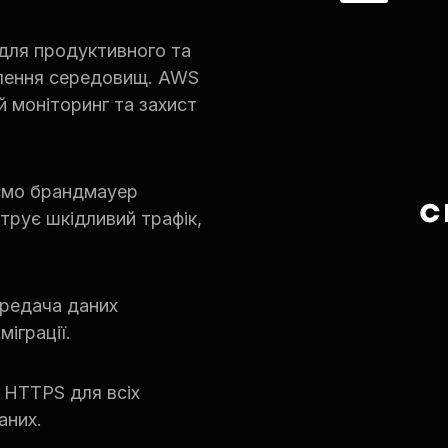
для продуктивного та
ілення середовищ. AWS
 моніторинг та захист
уємо брандмауер
ьтрує шкідливий трафік,
ередача даних
міграції.
 HTTPS для всіх
аних.