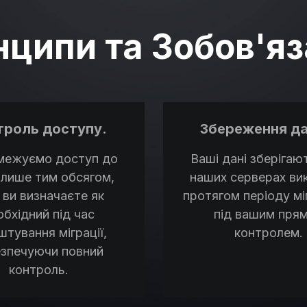
ципи та Зобов'я
троль доступу.
Збереження да
межуємо доступ до
Ваші дані зберігаю
 лише тим обсягом,
наших серверах ви
 ви визначаєте як
протягом періоду міг
обхідний під час
під вашим пря
штування міграції,
контролем.
езпечуючи повний
контроль.