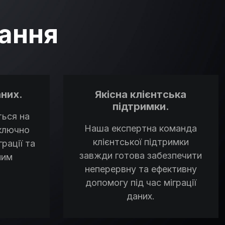
зання
них.
Якісна клієнтська
підтримки.
ться на
Наша експертна команда
ключно
клієнтської підтримки
рації та
завжди готова забезпечити
мим
неперервну та ефективну
допомогу під час міграції
даних.