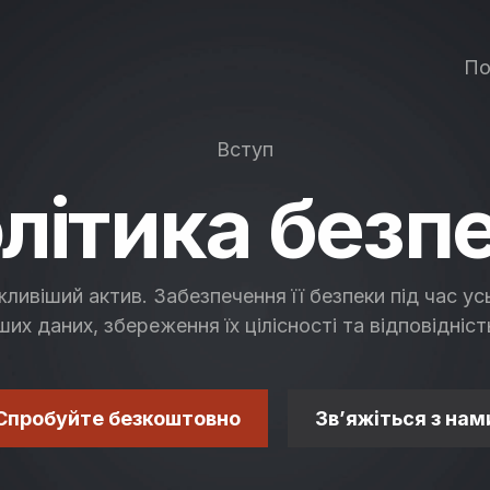
По
Вступ
літика безп
ливіший актив. Забезпечення її безпеки під час усь
ших даних, збереження їх цілісності та відповідні
Спробуйте безкоштовно
Зв’яжіться з нам