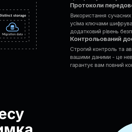
Протоколи передов
Використання сучасних 
усіма ключами шифрув
додатковий рівень безп
Контрольований дос
Строгий контроль та ав
вашими даними - це нев
гарантує вам повний к
есу
римка