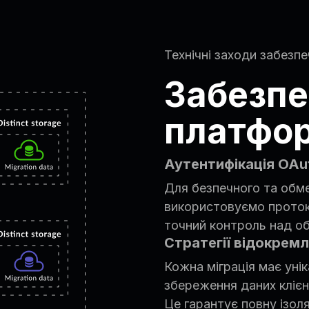
Технічні заходи забезп
Забезпе
платфор
Аутентифікація OAut
Для безпечного та обме
використовуємо протоко
точний контроль над о
Стратегії відокремл
Кожна міграція має уні
збереження даних клієн
Це гарантує повну ізоля