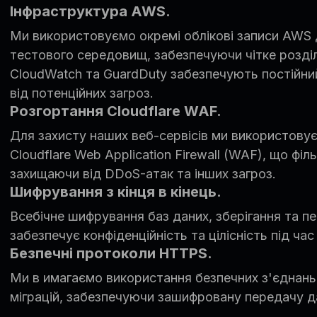
Інфраструктура AWS.
Ми використовуємо окремі облікові записи AWS 
тестового середовищ, забезпечуючи чітке розд
CloudWatch та GuardDuty забезпечують постійний
від потенційних загроз.
Розгортання Cloudflare WAF.
Для захисту наших веб-сервісів ми використов
Cloudflare Web Application Firewall (WAF), що філ
захищаючи від DDoS-атак та інших загроз.
Шифрування з кінця в кінець.
Всебічне шифрування баз даних, зберігання та п
забезпечує конфіденційність та цілісність під час 
Безпечні протоколи HTTPS.
Ми в имагаємо використання безпечних з'єднань
міграцій, забезпечуючи зашифровану передачу д