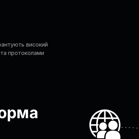
арантують високий
 та протоколами
орма