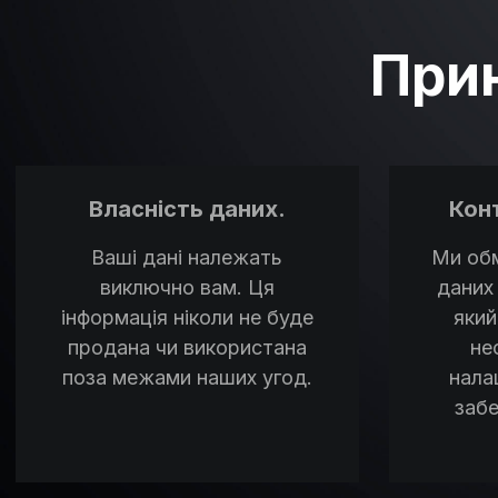
Прин
Власність даних.
Кон
Ваші дані належать
Ми об
виключно вам. Ця
даних
інформація ніколи не буде
який
продана чи використана
не
поза межами наших угод.
нала
заб